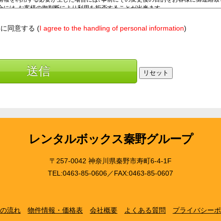
に同意する (
I agree to the handling of personal information
)
送信
リセット
レンタルボックス秦野グループ
〒257-0042 神奈川県秦野市寿町6-4-1F
TEL:0463-85-0606／FAX:0463-85-0607
の流れ
物件情報・価格表
会社概要
よくある質問
プライバシーポ